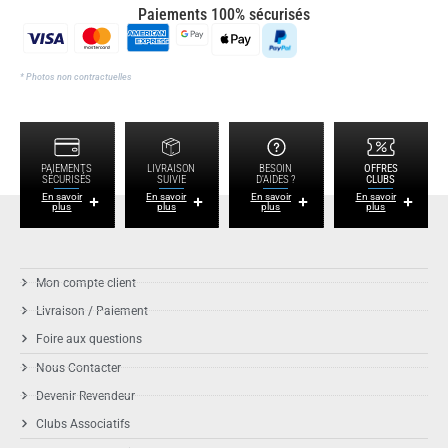
Paiements 100% sécurisés
* Photos non contractuelles
PAIEMENTS
LIVRAISON
BESOIN
OFFRES
SÉCURISÉS
SUIVIE
D'AIDES ?
CLUBS
En savoir
En savoir
En savoir
En savoir
plus
plus
plus
plus
Mon compte client
Livraison / Paiement
Foire aux questions
Nous Contacter
Devenir Revendeur
Clubs Associatifs