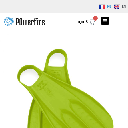
FR
EN
0
€
0,00