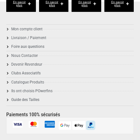
En savoir
En savoir
En savoir
En savoir
plus
plus
plus
plus
Mon compte client
Livraison / Paiement
Foire aux questions
Nous Contacter
Devenir Revendeur
Clubs Associatifs
Catalogue Produits
Ils ont choisis POwerfins
Guide des Tailles
Paiements 100% sécurisés