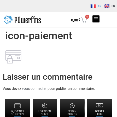
FR
EN
0
€
0,00
icon-paiement
Laisser un commentaire
Vous devez
vous connecter
pour publier un commentaire.
PAIEMENTS
LIVRAISON
BESOIN
OFFRES
SÉCURISÉS
SUIVIE
D'AIDES ?
CLUBS