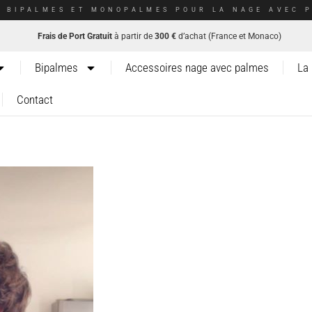
E BIPALMES ET MONOPALMES POUR LA NAGE AVEC P
Frais de Port Gratuit
à partir de
300 €
d’achat (France et Monaco)
Bipalmes
Accessoires nage avec palmes
La
Contact