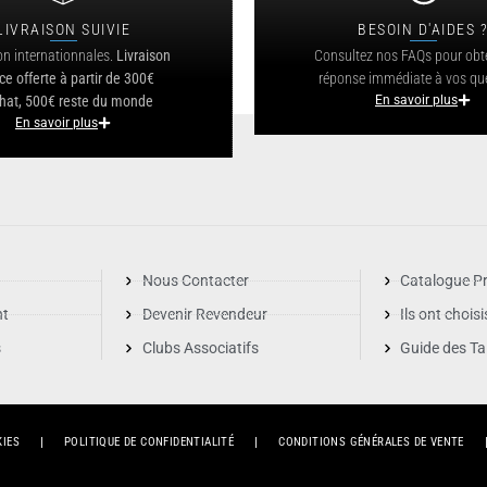
LIVRAISON SUIVIE
BESOIN D'AIDES 
on internationnales.
Livraison
Consultez nos FAQs pour obt
ce offerte à partir de 300€
réponse immédiate à vos qu
hat, 500€ reste du monde
En savoir plus
En savoir plus
Nous Contacter
Catalogue Pr
nt
Devenir Revendeur
Ils ont chois
s
Clubs Associatifs
Guide des Tai
KIES
POLITIQUE DE CONFIDENTIALITÉ
CONDITIONS GÉNÉRALES DE VENTE