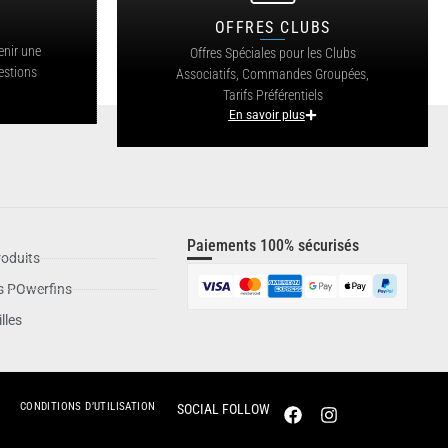
OFFRES CLUBS
?
enir une
Offres Spéciales pour les Clubs
estions
Associatifs, Commandes Groupées,
Tarifs Préférentiels
En savoir plus
Paiements 100% sécurisés
oduits
is POwerfins
lles
CONDITIONS D’UTILISATION
SOCIAL FOLLOW