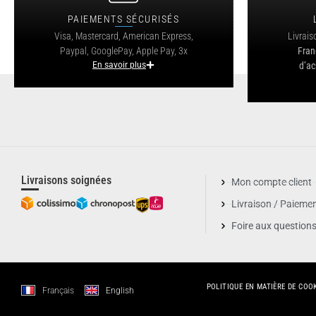
PAIEMENTS SÉCURISÉS
Visa, Mastercard, American Express,
Livrais
Paypal, GooglePay, Apple Pay, 3x
Fran
En savoir plus
d’ac
Livraisons soignées
Mon compte client
Livraison / Paieme
Foire aux question
POLITIQUE EN MATIÈRE DE COO
Français
English