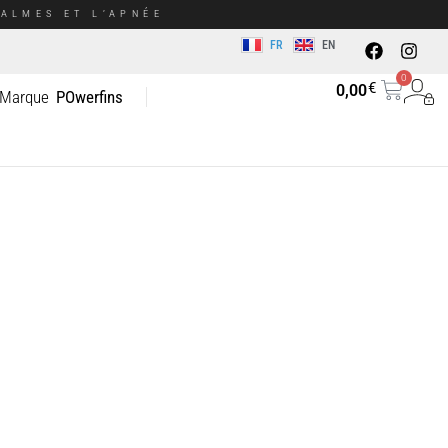
ALMES ET L’APNÉE
FR
EN
0
€
0,00
 Marque
POwerfins