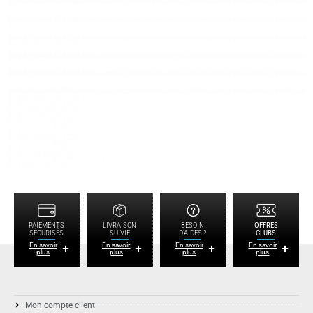
PAIEMENTS
LIVRAISON
BESOIN
OFFRES
SÉCURISÉS
SUIVIE
D'AIDES ?
CLUBS
En savoir
En savoir
En savoir
En savoir
plus
plus
plus
plus
Mon compte client