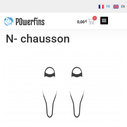
FR
EN
0
€
0,00
N- chausson