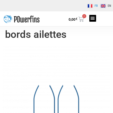
FR
EN
0
€
0,00
bords ailettes