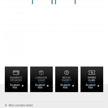
PAIEMENTS
LIVRAISON
BESOIN
OFFRES
SÉCURISÉS
SUIVIE
D'AIDES ?
CLUBS
En savoir
En savoir
En savoir
En savoir
plus
plus
plus
plus
Mon compte client