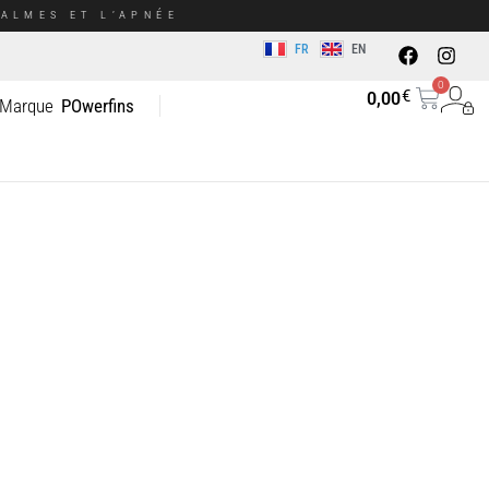
ALMES ET L’APNÉE
FR
EN
0
€
0,00
 Marque
POwerfins