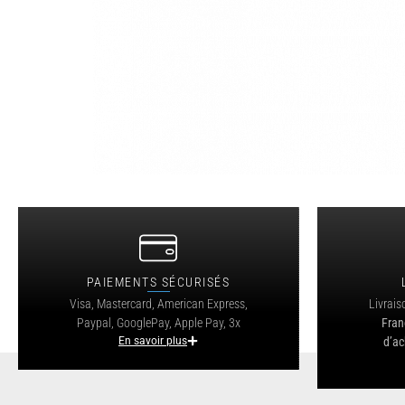
PAIEMENTS SÉCURISÉS
Visa, Mastercard, American Express,
Livrais
Paypal, GooglePay, Apple Pay, 3x
Fran
En savoir plus
d’ac