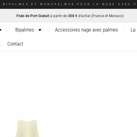
E BIPALMES ET MONOPALMES POUR LA NAGE AVEC P
Frais de Port Gratuit
à partir de
300 €
d’achat (France et Monaco)
Bipalmes
Accessoires nage avec palmes
La
Contact