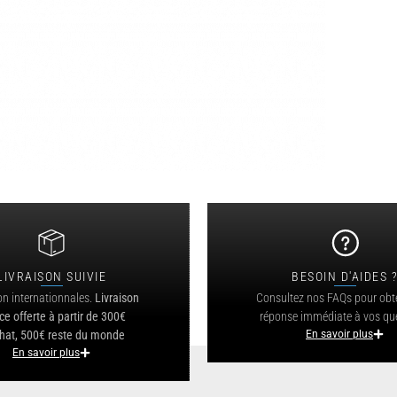
LIVRAISON SUIVIE
BESOIN D'AIDES 
on internationnales.
Livraison
Consultez nos FAQs pour obt
ce offerte à partir de 300€
réponse immédiate à vos qu
hat, 500€ reste du monde
En savoir plus
En savoir plus