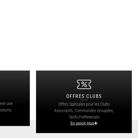
OFFRES CLUBS
?
enir une
Offres Spéciales pour les Clubs
estions
Associatifs, Commandes Groupées,
Tarifs Préférentiels
En savoir plus