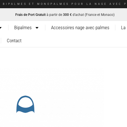
E BIPALMES ET MONOPALMES POUR LA NAGE AVEC P
Frais de Port Gratuit
à partir de
300 €
d’achat (France et Monaco)
Bipalmes
Accessoires nage avec palmes
La
Contact