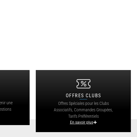
OFFRES CLUBS
?
enir une
Offres Spéciales pour les Clubs
estions
Associatifs, Commandes Groupées,
Tarifs Préférentiels
En savoir plus