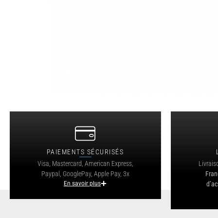
PAIEMENTS SÉCURISÉS
Visa, Mastercard, American Express,
Livrais
Paypal, GooglePay, Apple Pay, 3x
Fran
En savoir plus
d’ac