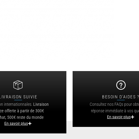
LIVRAISON SUIVIE
BESOIN D'AIDES 
on internationnales.
Livraison
Consultez nos FAQs pour obt
ce offerte à partir de 300€
réponse immédiate à vos qu
hat, 500€ reste du monde
En savoir plus
En savoir plus