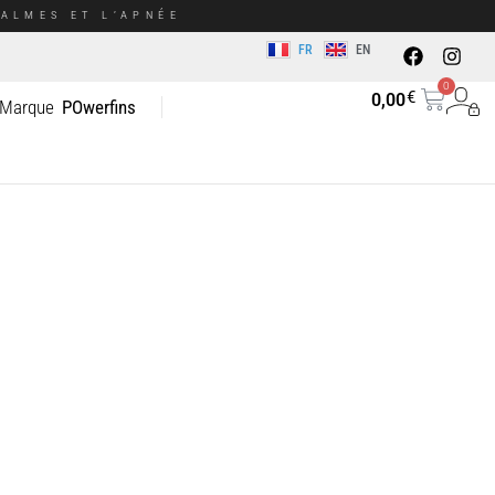
ALMES ET L’APNÉE
FR
EN
0
€
0,00
 Marque
POwerfins