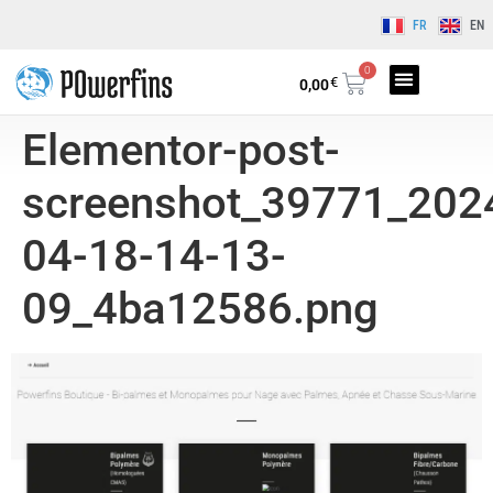
FR
EN
0
€
0,00
Elementor-post-
screenshot_39771_202
04-18-14-13-
09_4ba12586.png