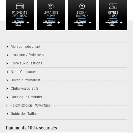
PAIEMENTS
LIVRAISON
BESOIN
OFFRES
SÉCURISÉS
SUIVIE
D'AIDES ?
CLUBS
En savoir
En savoir
En savoir
En savoir
plus
plus
plus
plus
Mon compte client
Livraison / Paiement
Foire aux questions
Nous Contacter
Devenir Revendeur
Clubs Associatifs
Catalogue Produits
Ils ont choisis POwerfins
Guide des Tailles
Paiements 100% sécurisés