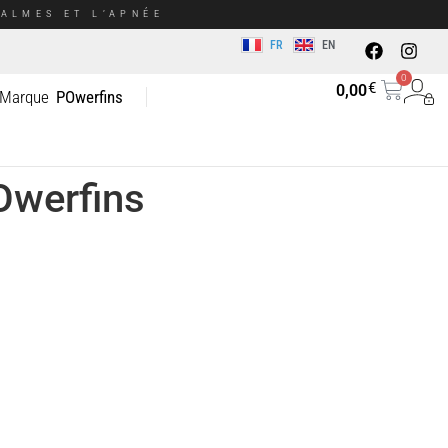
ALMES ET L’APNÉE
FR
EN
0
€
0,00
 Marque
POwerfins
Owerfins