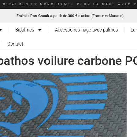
E BIPALMES ET MONOPALMES POUR LA NAGE AVEC P
Frais de Port Gratuit
à partir de
300 €
d’achat (France et Monaco)
Bipalmes
Accessoires nage avec palmes
La
Contact
athos voilure carbone P