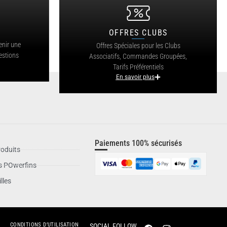
OFFRES CLUBS
?
enir une
Offres Spéciales pour les Clubs
estions
Associatifs, Commandes Groupées,
Tarifs Préférentiels
En savoir plus
Paiements 100% sécurisés
oduits
is POwerfins
lles
CONDITIONS D’UTILISATION
SOCIAL FOLLOW