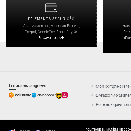
PAIEMENTS SÉCURISÉS
Visa, Mastercard, American Express,
Livrais
Paypal, GooglePay, Apple Pay, 3x
Fran
En savoir plus
d’ac
Livraisons soignées
Mon compte client
Livraison / Paieme
Foire aux question
POLITIQUE EN MATIÈRE DE COO