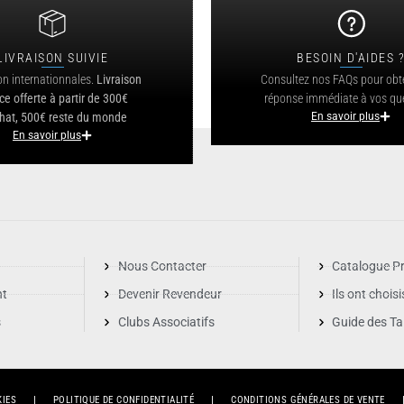
LIVRAISON SUIVIE
BESOIN D'AIDES 
on internationnales.
Livraison
Consultez nos FAQs pour obt
ce offerte à partir de 300€
réponse immédiate à vos qu
hat, 500€ reste du monde
En savoir plus
En savoir plus
Nous Contacter
Catalogue Pr
nt
Devenir Revendeur
Ils ont chois
s
Clubs Associatifs
Guide des Tai
KIES
POLITIQUE DE CONFIDENTIALITÉ
CONDITIONS GÉNÉRALES DE VENTE