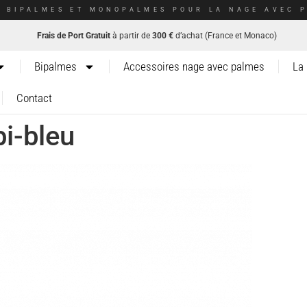
E BIPALMES ET MONOPALMES POUR LA NAGE AVEC P
Frais de Port Gratuit
à partir de
300 €
d’achat (France et Monaco)
Bipalmes
Accessoires nage avec palmes
La
Contact
i-bleu