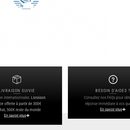
LIVRAISON SUIVIE
BESOIN D'AIDES 
on internationnales.
Livraison
Consultez nos FAQs pour obt
ce offerte à partir de 300€
réponse immédiate à vos qu
hat, 500€ reste du monde
En savoir plus
En savoir plus