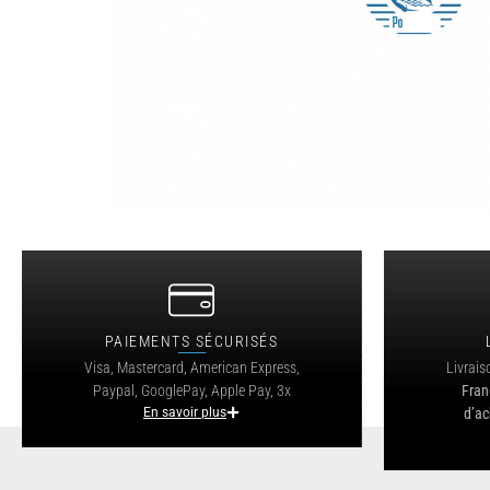
PAIEMENTS SÉCURISÉS
Visa, Mastercard, American Express,
Livrais
Paypal, GooglePay, Apple Pay, 3x
Fran
En savoir plus
d’ac