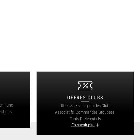
OFFRES CLUBS
?
enir une
Offres Spéciales pour les Clubs
estions
Associatifs, Commandes Groupées,
Tarifs Préférentiels
En savoir plus