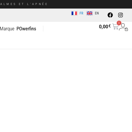
ALMES ET L’APNÉE
FR
EN
0
€
0,00
 Marque
POwerfins