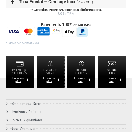
Tuba Frontal – Cerclage Inox
(Ø23mm)
➔ Consultez
Notre FAQ
pour plus d'informations.
UGS :
TF-A
Paiements 100% sécurisés
* Photos non contractuelles
PAIEMENTS
LIVRAISON
BESOIN
OFFRES
SÉCURISÉS
SUIVIE
D'AIDES ?
CLUBS
En savoir
En savoir
En savoir
En savoir
plus
plus
plus
plus
Mon compte client
Livraison / Paiement
Foire aux questions
Nous Contacter