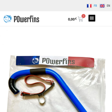
FR
EN
0
€
0,00