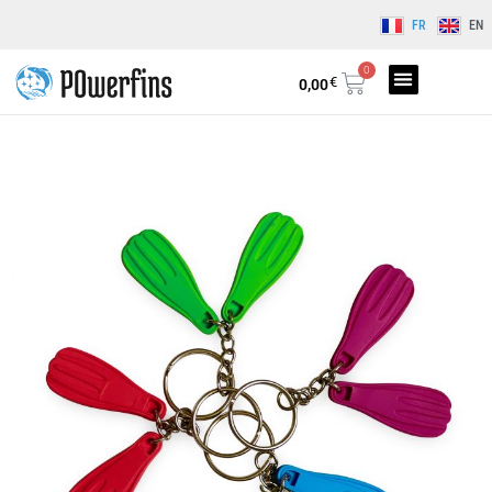
FR
EN
0
€
0,00