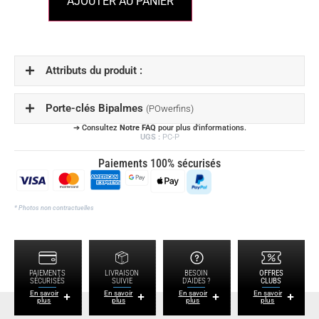
AJOUTER AU PANIER
Attributs du produit :
Porte-clés Bipalmes
(POwerfins)
➔ Consultez
Notre FAQ
pour plus d'informations.
UGS :
PC-P
Paiements 100% sécurisés
* Photos non contractuelles
PAIEMENTS
LIVRAISON
BESOIN
OFFRES
SÉCURISÉS
SUIVIE
D'AIDES ?
CLUBS
En savoir
En savoir
En savoir
En savoir
plus
plus
plus
plus