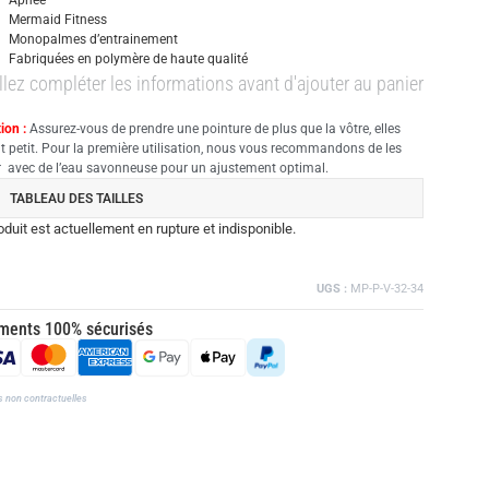
Apnée
Mermaid Fitness
Monopalmes d’entrainement
Fabriquées en polymère de haute qualité
llez compléter les informations avant d'ajouter au panier
ion :
Assurez-vous de prendre une pointure de plus que la vôtre, elles
nt petit. Pour la première utilisation, nous vous recommandons de les
er avec de l’eau savonneuse pour un ajustement optimal.
TABLEAU DES TAILLES
oduit est actuellement en rupture et indisponible.
UGS :
MP-P-V-32-34
ments 100% sécurisés
s non contractuelles