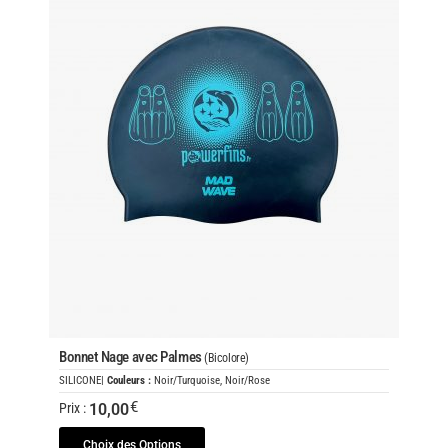
Bonnet Nage avec Palmes
(Bicolore)
SILICONE
|
Couleurs :
Noir/Turquoise, Noir/Rose
€
10,00
Prix :
Choix des Options