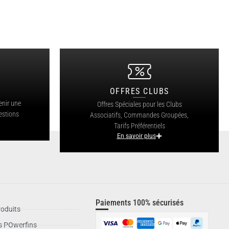
OFFRES CLUBS
?
enir une
Offres Spéciales pour les Clubs
estions
Associatifs, Commandes Groupées,
Tarifs Préférentiels
En savoir plus
Paiements 100% sécurisés
oduits
is POwerfins