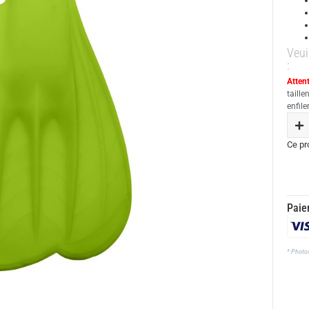
Veui
:
Attent
taille
enfil
Ce pr
Paie
* Photo