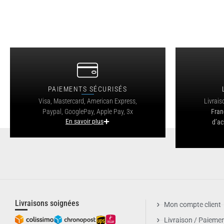
PAIEMENTS SÉCURISÉS
Visa, Mastercard, American Express,
Livrais
Paypal, GooglePay, Apple Pay, 3x
Fran
En savoir plus
d’ac
Livraisons soignées
Mon compte client
Livraison / Paieme