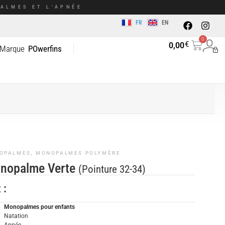
ALMES ET L’APNÉE
FR
EN
0
€
0,00
 Marque
POwerfins
OPALMES
,
MONOPALMES POLYMÈRE
nopalme Verte
(Pointure 32-34)
x :
Monopalmes pour enfants
Natation