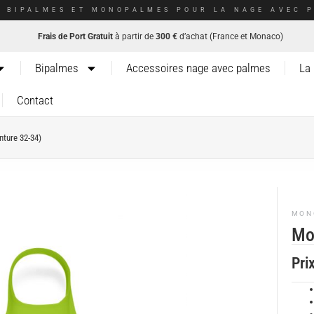
E BIPALMES ET MONOPALMES POUR LA NAGE AVEC P
Frais de Port Gratuit
à partir de
300 €
d’achat (France et Monaco)
Bipalmes
Accessoires nage avec palmes
La
Contact
ture 32-34)
MON
Mo
Pri