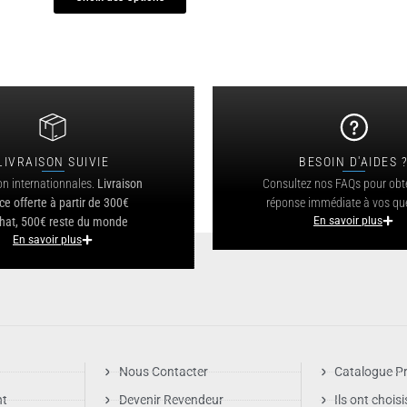
LIVRAISON SUIVIE
BESOIN D'AIDES 
on internationnales.
Livraison
Consultez nos FAQs pour obt
ce offerte à partir de 300€
réponse immédiate à vos qu
hat, 500€ reste du monde
En savoir plus
En savoir plus
Nous Contacter
Catalogue Pr
nt
Devenir Revendeur
Ils ont chois