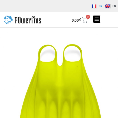
FR
EN
0
€
0,00