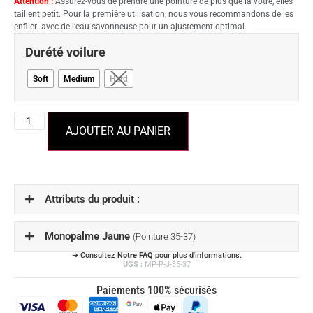
Attention :
Assurez-vous de prendre une pointure de plus que la vôtre, elles
taillent petit. Pour la première utilisation, nous vous recommandons de les
enfiler avec de l’eau savonneuse pour un ajustement optimal.
Durété voilure
Soft
Medium
Hard
AJOUTER AU PANIER
Attributs du produit :
Monopalme Jaune
(Pointure 35-37)
➔ Consultez
Notre FAQ
pour plus d'informations.
UGS :
MP-P-J-35-37
Paiements 100% sécurisés