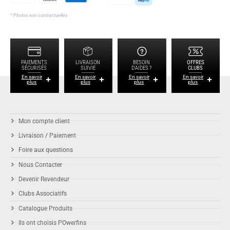
* Photos non contractuelles
PAIEMENTS
LIVRAISON
BESOIN
OFFRES
SÉCURISÉS
SUIVIE
D'AIDES ?
CLUBS
En savoir
En savoir
En savoir
En savoir
plus
plus
plus
plus
Mon compte client
Livraison / Paiement
Foire aux questions
Nous Contacter
Devenir Revendeur
Clubs Associatifs
Catalogue Produits
Ils ont choisis POwerfins