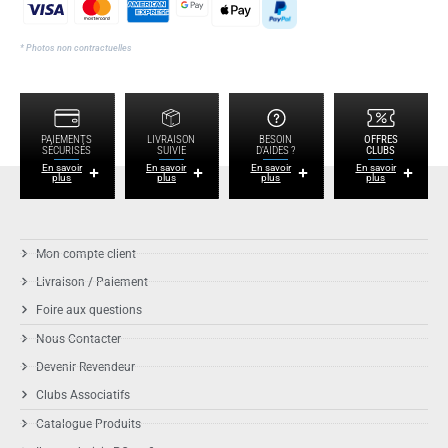
* Photos non contractuelles
PAIEMENTS
LIVRAISON
BESOIN
OFFRES
SÉCURISÉS
SUIVIE
D'AIDES ?
CLUBS
En savoir
En savoir
En savoir
En savoir
plus
plus
plus
plus
Mon compte client
Livraison / Paiement
Foire aux questions
Nous Contacter
Devenir Revendeur
Clubs Associatifs
Catalogue Produits