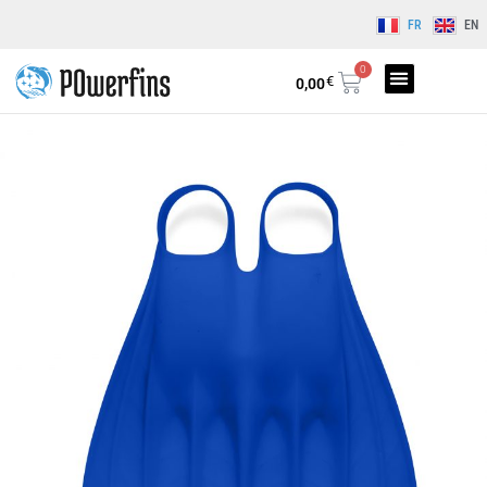
FR
EN
0
€
0,00