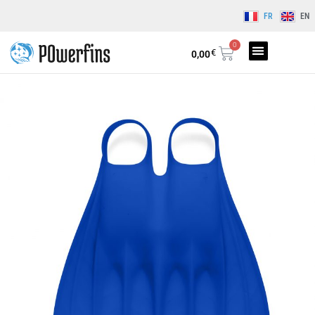
FR
EN
0
€
0,00