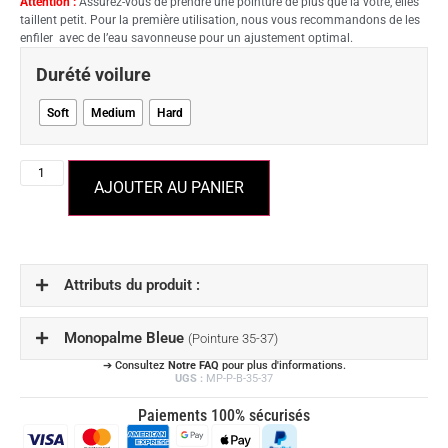
Attention :
Assurez-vous de prendre une pointure de plus que la vôtre, elles
taillent petit. Pour la première utilisation, nous vous recommandons de les
enfiler avec de l’eau savonneuse pour un ajustement optimal.
Durété voilure
Soft
Medium
Hard
AJOUTER AU PANIER
Attributs du produit :
Monopalme Bleue
(Pointure 35-37)
➔ Consultez
Notre FAQ
pour plus d'informations.
UGS :
MP-P-B-35-37
Paiements 100% sécurisés