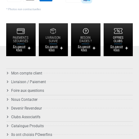
* Photos non contractuelles
PAIEMENTS
LIVRAISON
BESOIN
OFFRES
SÉCURISÉS
SUIVIE
D'AIDES ?
CLUBS
En savoir
En savoir
En savoir
En savoir
plus
plus
plus
plus
Mon compte client
Livraison / Paiement
Foire aux questions
Nous Contacter
Devenir Revendeur
Clubs Associatifs
Catalogue Produits
Ils ont choisis POwerfins