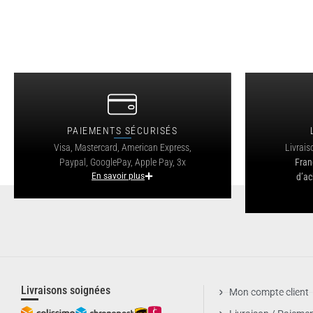
PAIEMENTS SÉCURISÉS
Visa, Mastercard, American Express,
Livrais
Paypal, GooglePay, Apple Pay, 3x
Fran
En savoir plus
d’ac
Livraisons soignées
Mon compte client