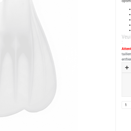
optim
Veui
:
Attent
taille
enfil