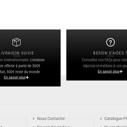
LIVRAISON SUIVIE
BESOIN D'AIDES 
on internationnales.
Livraison
Consultez nos FAQs pour obt
ce offerte à partir de 300€
réponse immédiate à vos qu
hat, 500€ reste du monde
En savoir plus
En savoir plus
Nous Contacter
Catalogue Pr