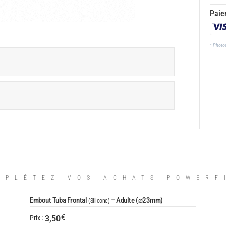
Paie
* Photo
MPLÉTEZ VOS ACHATS POWERF
Embout Tuba Frontal
– Adulte (⌀23mm)
(Silicone)
€
3,50
Prix :