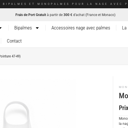
E BIPALMES ET MONOPALMES POUR LA NAGE AVEC P
Frais de Port Gratuit
à partir de
300 €
d’achat (France et Monaco)
Bipalmes
Accessoires nage avec palmes
La
Contact
ointure 47-49)
MON
Mo
Pri
Monop
la nag