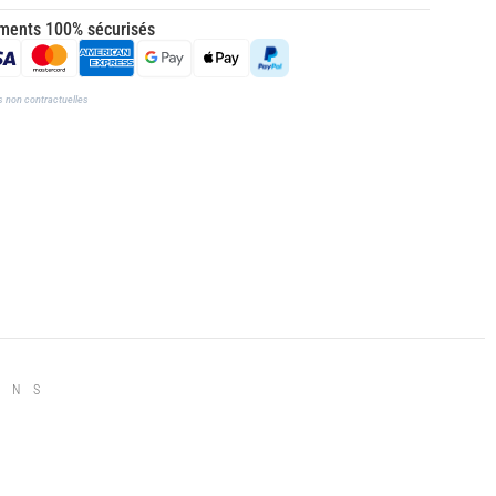
ments 100% sécurisés
s non contractuelles
INS