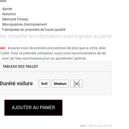
ales.
Apnée
Natation
Mermaid Fitness
Monopalmes d’entrainement
Fabriquées en polymère de haute qualité
llez compléter les informations avant d'ajouter au panier
ion :
Assurez-vous de prendre une pointure de plus que la vôtre, elles
nt petit. Pour la première utilisation, nous vous recommandons de les
er avec de l’eau savonneuse pour un ajustement optimal.
TABLEAU DES TAILLES
Durété voilure
Soft
Medium
Hard
AJOUTER AU PANIER
UGS :
MP-P-BLA-47-49