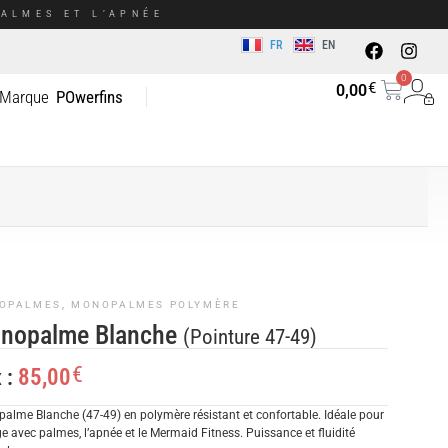
ALMES ET L’APNÉE
FR
EN
0
€
0,00
 Marque
POwerfins
OPALMES
,
MONOPALMES POLYMÈRE
nopalme Blanche
(Pointure 47-49)
€
85,00
x :
alme Blanche (47-49) en polymère résistant et confortable. Idéale pour
e avec palmes, l’apnée et le Mermaid Fitness. Puissance et fluidité