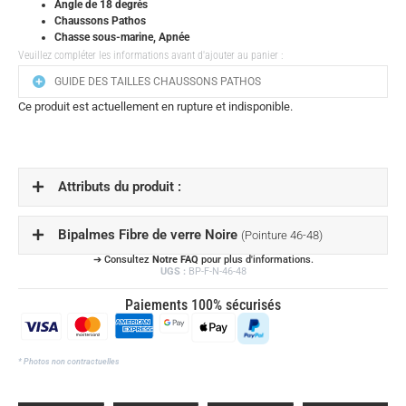
Angle de 18 degrés
Chaussons Pathos
Chasse sous-marine, Apnée
Veuillez compléter les informations avant d'ajouter au panier :
GUIDE DES TAILLES CHAUSSONS PATHOS
Ce produit est actuellement en rupture et indisponible.
Attributs du produit :
Bipalmes Fibre de verre Noire
(Pointure 46-48)
➔ Consultez
Notre FAQ
pour plus d'informations.
UGS :
BP-F-N-46-48
Paiements 100% sécurisés
* Photos non contractuelles