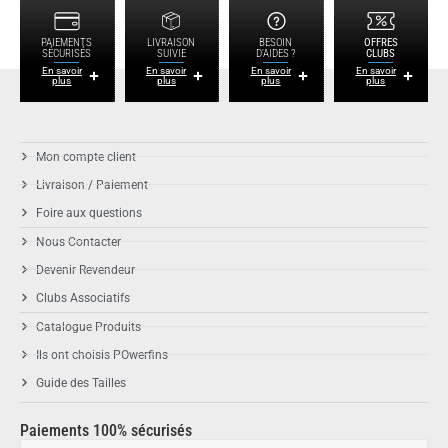
PAIEMENTS
LIVRAISON
BESOIN
OFFRES
SÉCURISÉS
SUIVIE
D'AIDES ?
CLUBS
En savoir
En savoir
En savoir
En savoir
plus
plus
plus
plus
Mon compte client
Livraison / Paiement
Foire aux questions
Nous Contacter
Devenir Revendeur
Clubs Associatifs
Catalogue Produits
Ils ont choisis POwerfins
Guide des Tailles
Paiements 100% sécurisés