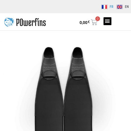
FR
EN
0
€
0,00