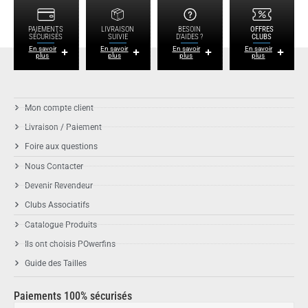
PAIEMENTS
LIVRAISON
BESOIN
OFFRES
SÉCURISÉS
SUIVIE
D'AIDES ?
CLUBS
En savoir
En savoir
En savoir
En savoir
plus
plus
plus
plus
Mon compte client
Livraison / Paiement
Foire aux questions
Nous Contacter
Devenir Revendeur
Clubs Associatifs
Catalogue Produits
Ils ont choisis POwerfins
Guide des Tailles
Paiements 100% sécurisés