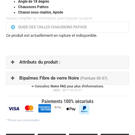
Angle de 18 degrés
Chaussons Pathos
Chasse sous-marine, Apnée
Veuillez compléter les informations avant d'ajouter au panier :
GUIDE DES TAILLES CHAUSSONS PATHOS
Ce produit est actuellement en rupture et indisponible.
Attributs du produit :
Bipalmes Fibre de verre Noire
(Pointure 35-37)
➔ Consultez
Notre FAQ
pour plus d'informations.
UGS :
BP-F-N-35-37
Paiements 100% sécurisés
* Photos non contractuelles