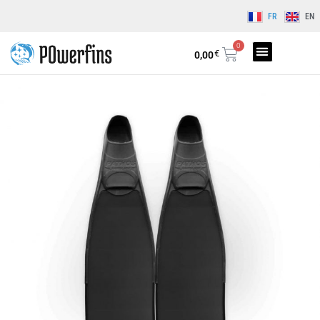
FR
EN
0
€
0,00