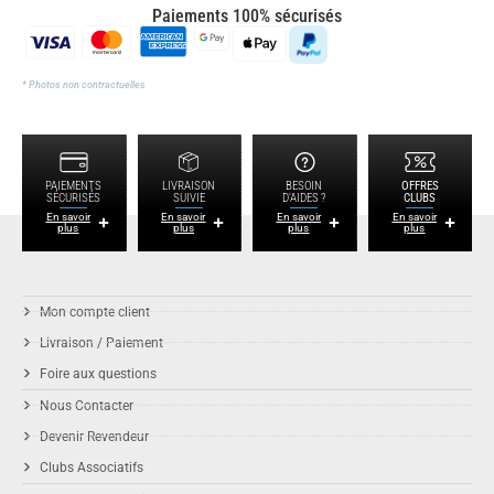
Paiements 100% sécurisés
* Photos non contractuelles
PAIEMENTS
LIVRAISON
BESOIN
OFFRES
SÉCURISÉS
SUIVIE
D'AIDES ?
CLUBS
En savoir
En savoir
En savoir
En savoir
plus
plus
plus
plus
Mon compte client
Livraison / Paiement
Foire aux questions
Nous Contacter
Devenir Revendeur
Clubs Associatifs