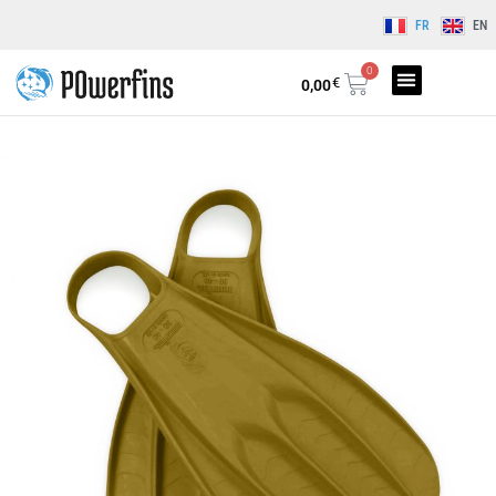
FR
EN
0
€
0,00