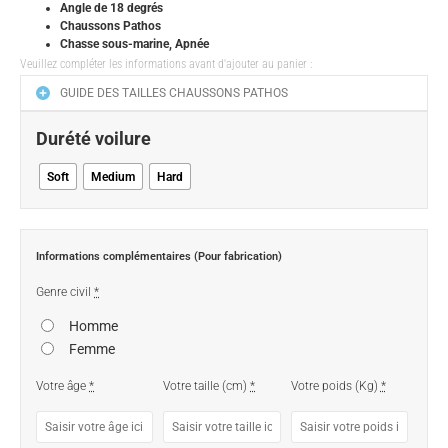
Angle de 18 degrés
Chaussons Pathos
Chasse sous-marine, Apnée
Veuillez compléter les informations avant d'ajouter au panier :
GUIDE DES TAILLES CHAUSSONS PATHOS
Durété voilure
Soft
Medium
Hard
Informations complémentaires (Pour fabrication)
Genre civil
*
Homme
Femme
Votre âge
*
Votre taille (cm)
*
Votre poids (Kg)
*