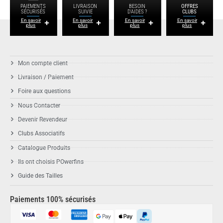
PAIEMENTS
LIVRAISON
BESOIN
OFFRES
SÉCURISÉS
SUIVIE
D'AIDES ?
CLUBS
En savoir
En savoir
En savoir
En savoir
plus
plus
plus
plus
Mon compte client
Livraison / Paiement
Foire aux questions
Nous Contacter
Devenir Revendeur
Clubs Associatifs
Catalogue Produits
Ils ont choisis POwerfins
Guide des Tailles
Paiements 100% sécurisés