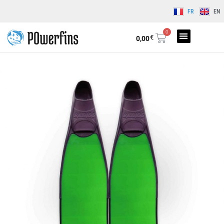
FR
EN
0
€
0,00