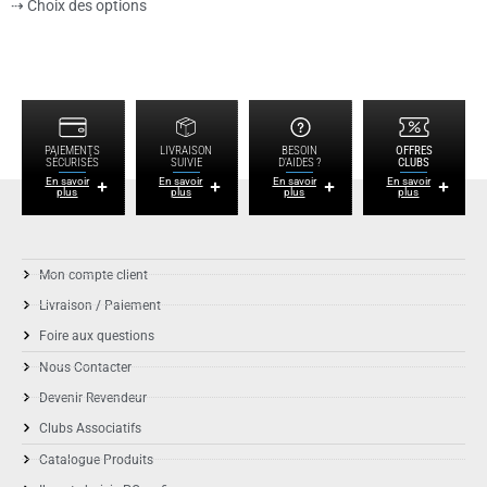
⇢ Choix des options
PAIEMENTS
LIVRAISON
BESOIN
OFFRES
SÉCURISÉS
SUIVIE
D'AIDES ?
CLUBS
En savoir
En savoir
En savoir
En savoir
plus
plus
plus
plus
Mon compte client
Livraison / Paiement
Foire aux questions
Nous Contacter
Devenir Revendeur
Clubs Associatifs
Catalogue Produits