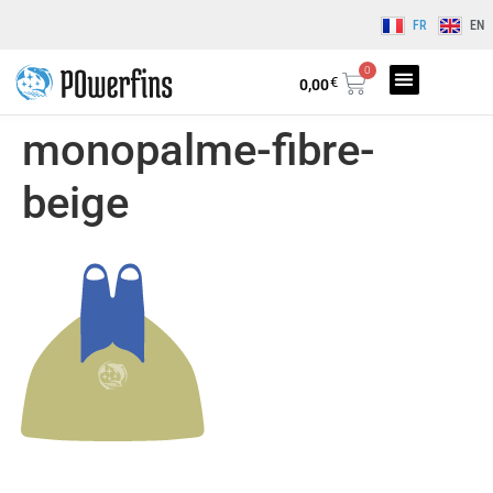
FR
EN
0
€
0,00
monopalme-fibre-
beige