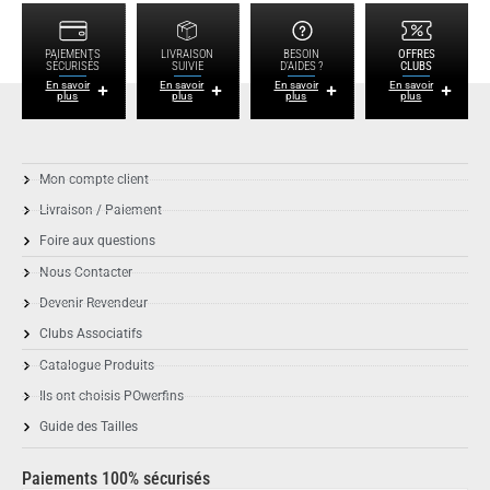
PAIEMENTS
LIVRAISON
BESOIN
OFFRES
SÉCURISÉS
SUIVIE
D'AIDES ?
CLUBS
En savoir
En savoir
En savoir
En savoir
plus
plus
plus
plus
Mon compte client
Livraison / Paiement
Foire aux questions
Nous Contacter
Devenir Revendeur
Clubs Associatifs
Catalogue Produits
Ils ont choisis POwerfins
Guide des Tailles
Paiements 100% sécurisés