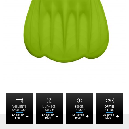
PAIEMENTS
LIVRAISON
BESOIN
OFFRES
SÉCURISÉS
SUIVIE
D'AIDES ?
CLUBS
En savoir
En savoir
En savoir
En savoir
plus
plus
plus
plus