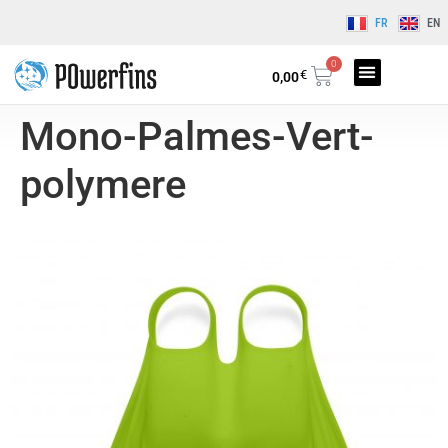
FR
EN
0
€
0,00
Mono-Palmes-Vert-
polymere