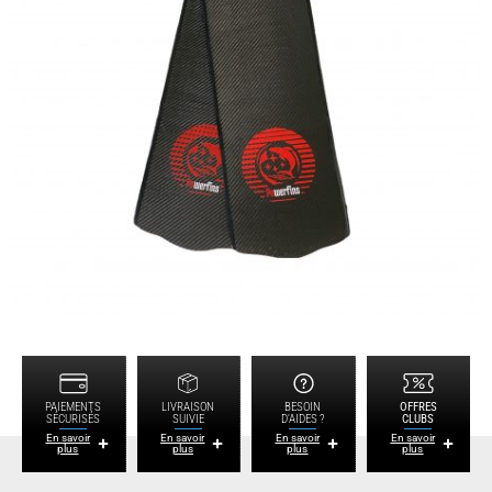
PAIEMENTS
LIVRAISON
BESOIN
OFFRES
SÉCURISÉS
SUIVIE
D'AIDES ?
CLUBS
En savoir
En savoir
En savoir
En savoir
plus
plus
plus
plus