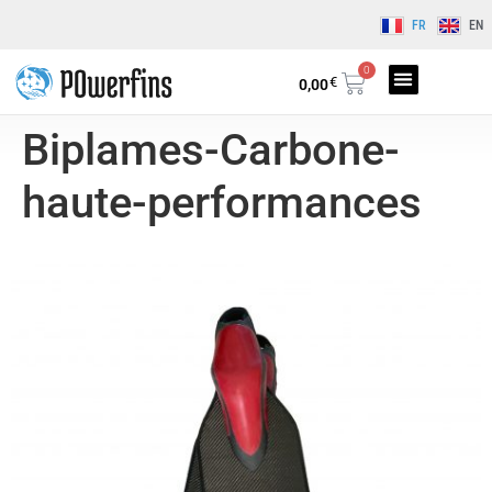
FR
EN
0
€
0,00
Biplames-Carbone-
haute-performances