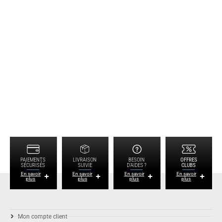
PAIEMENTS
LIVRAISON
BESOIN
OFFRES
SÉCURISÉS
SUIVIE
D'AIDES ?
CLUBS
En savoir
En savoir
En savoir
En savoir
plus
plus
plus
plus
Mon compte client