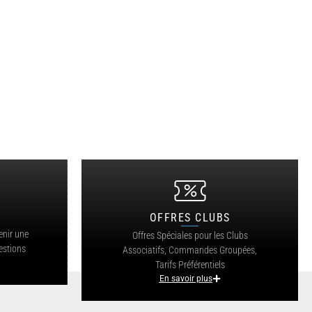
OFFRES CLUBS
?
enir une
Offres Spéciales pour les Clubs
estions
Associatifs, Commandes Groupées,
Tarifs Préférentiels
En savoir plus