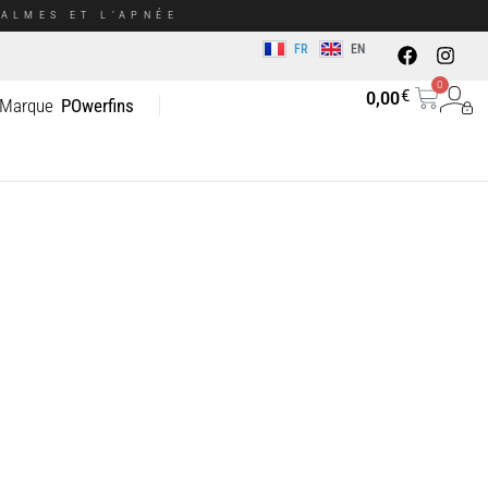
ALMES ET L’APNÉE
FR
EN
0
€
0,00
 Marque
POwerfins