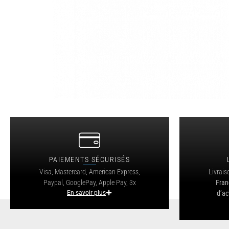
PAIEMENTS SÉCURISÉS
Visa, Mastercard, American Express,
Livrais
Paypal, GooglePay, Apple Pay, 3x
Fran
En savoir plus
d’ac