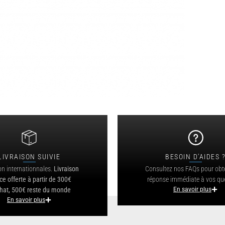
LIVRAISON SUIVIE
BESOIN D'AIDES 
on internationnales.
Livraison
Consultez nos FAQs pour obt
ce offerte à partir de 300€
réponse immédiate à vos qu
hat, 500€ reste du monde
En savoir plus
En savoir plus