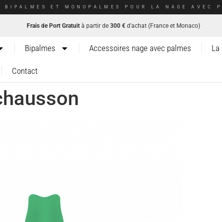
E BIPALMES ET MONOPALMES POUR LA NAGE AVEC P
Frais de Port Gratuit
à partir de
300 €
d’achat (France et Monaco)
Bipalmes
Accessoires nage avec palmes
La
Contact
schausson