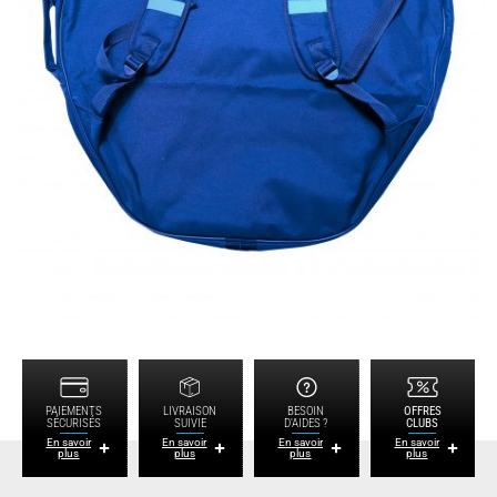
PAIEMENTS
LIVRAISON
BESOIN
OFFRES
SÉCURISÉS
SUIVIE
D'AIDES ?
CLUBS
En savoir
En savoir
En savoir
En savoir
plus
plus
plus
plus