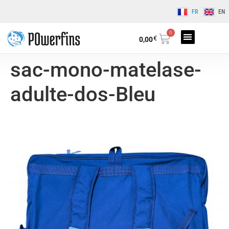
FR
EN
0
€
0,00
sac-mono-matelase-
adulte-dos-Bleu