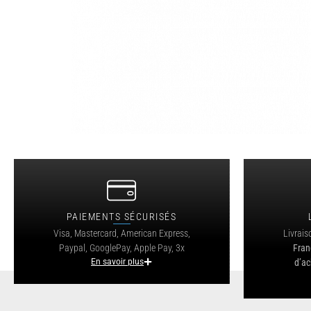
PAIEMENTS SÉCURISÉS
Visa, Mastercard, American Express,
Livrais
Paypal, GooglePay, Apple Pay, 3x
Fran
En savoir plus
d’ac