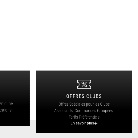
OFFRES CLUBS
?
enir une
Offres Spéciales pour les Clubs
estions
Associatifs, Commandes Groupées,
Tarifs Préférentiels
En savoir plus