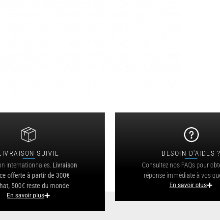
LIVRAISON SUIVIE
BESOIN D'AIDES 
on internationnales.
Livraison
Consultez nos FAQs pour obt
ce offerte à partir de 300€
réponse immédiate à vos qu
hat, 500€ reste du monde
En savoir plus
En savoir plus