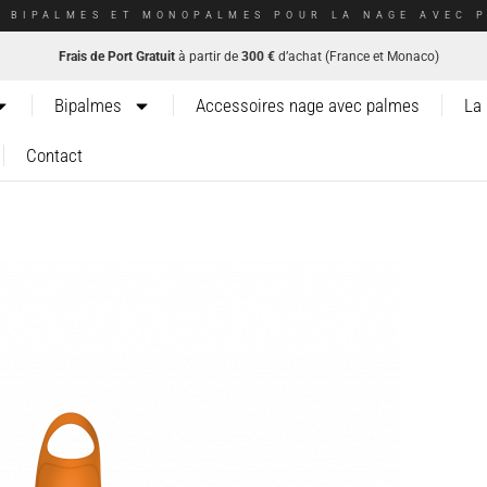
E BIPALMES ET MONOPALMES POUR LA NAGE AVEC P
Frais de Port Gratuit
à partir de
300 €
d’achat (France et Monaco)
Bipalmes
Accessoires nage avec palmes
La
Contact