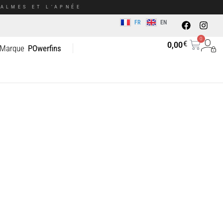
ALMES ET L’APNÉE
FR
EN
0
€
0,00
 Marque
POwerfins