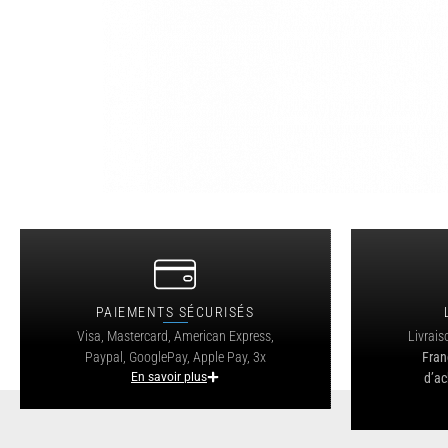
PAIEMENTS SÉCURISÉS
Visa, Mastercard, American Express,
Livrais
Paypal, GooglePay, Apple Pay, 3x
Fran
En savoir plus
d’ac