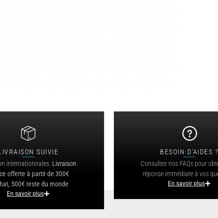
LIVRAISON SUIVIE
BESOIN D'AIDES 
on internationnales.
Livraison
Consultez nos FAQs pour obt
ce offerte à partir de 300€
réponse immédiate à vos qu
hat, 500€ reste du monde
En savoir plus
En savoir plus