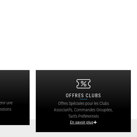
OFFRES CLUBS
?
enir une
Offres Spéciales pour les Clubs
estions
Associatifs, Commandes Groupées,
Tarifs Préférentiels
En savoir plus