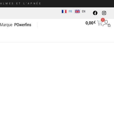
ALMES ET L’APNÉE
FR
EN
0
€
0,00
 Marque
POwerfins