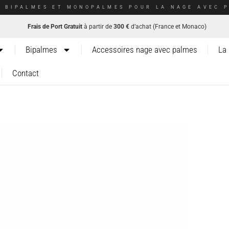
E BIPALMES ET MONOPALMES POUR LA NAGE AVEC P
Frais de Port Gratuit
à partir de
300 €
d’achat (France et Monaco)
Bipalmes
Accessoires nage avec palmes
La
Contact