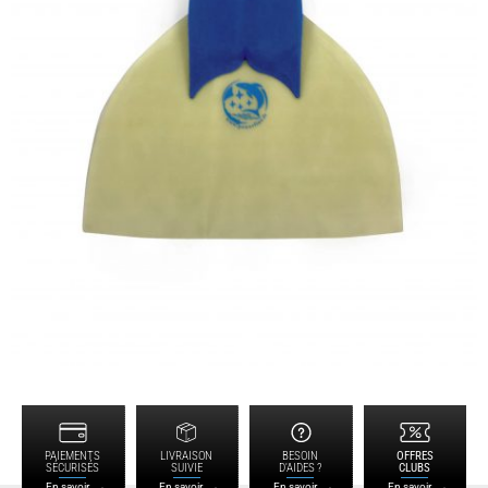
PAIEMENTS
LIVRAISON
BESOIN
OFFRES
SÉCURISÉS
SUIVIE
D'AIDES ?
CLUBS
En savoir
En savoir
En savoir
En savoir