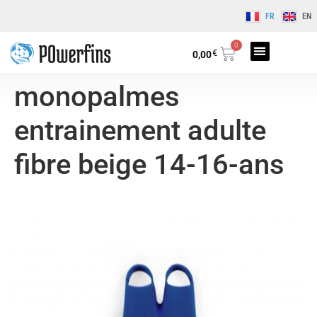
FR
EN
0
€
0,00
monopalmes
entrainement adulte
fibre beige 14-16-ans